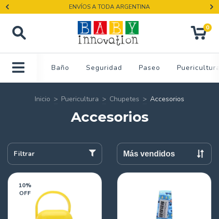
ENVÍOS A TODA ARGENTINA
0
Baño
Seguridad
Paseo
Puericultur
Inicio
>
Puericultura
>
Chupetes
>
Accesorios
Accesorios
Filtrar
10
%
OFF