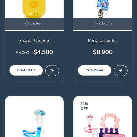
3 colores
4 colores
Guarda Chupete
Porta chupetes
$4.500
$8.900
$5.000
COMPRAR
COMPRAR
20
%
OFF