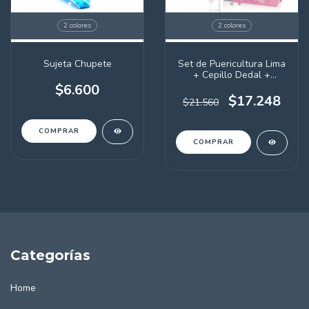
2 colores
2 colores
Sujeta Chupete
Set de Puericultura Lima
+ Cepillo Dedal +
Mordillo Ruedita +
$6.600
Sujetachupetes (a
$17.248
$21.560
elección)
COMPRAR
COMPRAR
Categorías
Home