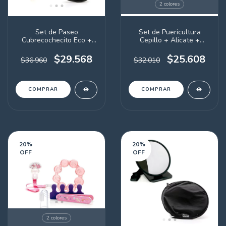
2 colores
Set de Paseo
Set de Puericultura
Cubrecochecito Eco +
Cepillo + Alicate +
Mamy Clip
Aspirador + Mordillo (a
elección)
$29.568
$25.608
$36.960
$32.010
COMPRAR
20
%
20
%
OFF
OFF
2 colores