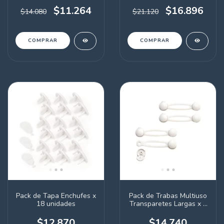
$11.264
$16.896
$14.080
$21.120
Pack de Tapa Enchufes x
Pack de Trabas Multiuso
18 unidades
Transparetes Largas x 4
unidades
$12.870
$14.740