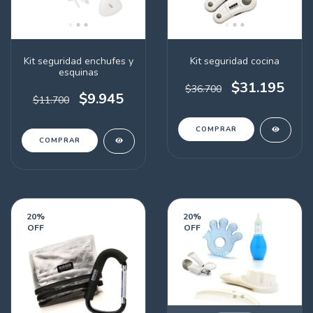
Kit seguridad enchufes y
Kit seguridad cocina
esquinas
$31.195
$36.700
$9.945
$11.700
20
%
20
%
OFF
OFF