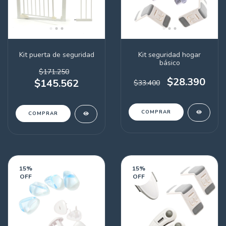
Kit puerta de seguridad
Kit seguridad hogar
básico
$171.250
$28.390
$145.562
$33.400
15
%
15
%
OFF
OFF