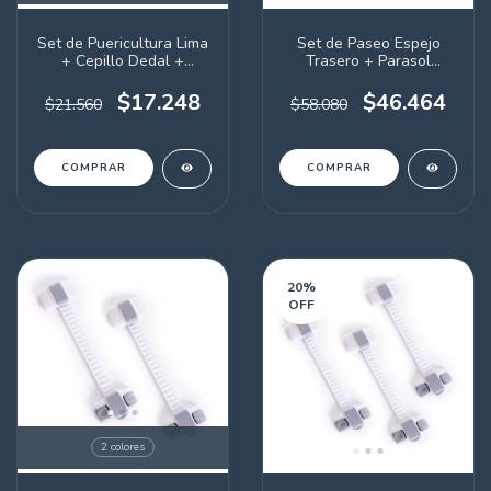
Set de Puericultura Lima
Set de Paseo Espejo
+ Cepillo Dedal +
Trasero + Parasol
Mordillo Ruedita +
Multiuso
Sujetachupetes (a
$17.248
$46.464
$21.560
$58.080
elección)
COMPRAR
20
%
OFF
2 colores