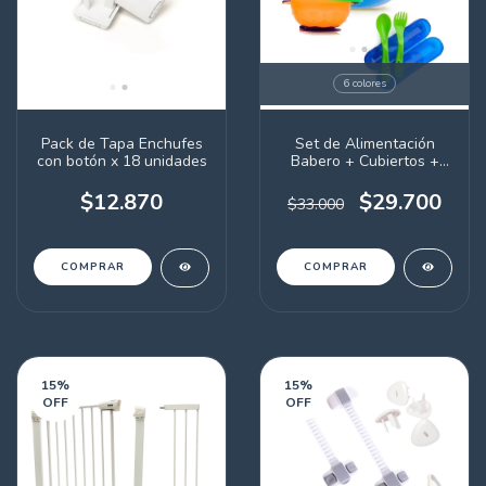
6 colores
Pack de Tapa Enchufes
Set de Alimentación
con botón x 18 unidades
Babero + Cubiertos +
Bowl con Sopapa (a
elección)
$12.870
$29.700
$33.000
COMPRAR
15
%
15
%
OFF
OFF