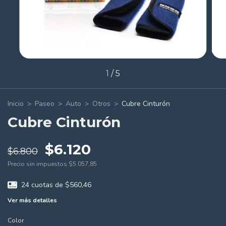
1
/
5
Inicio
>
Paseo
>
Auto
>
Otros
>
Cubre Cinturón
Cubre Cinturón
$6.120
$6.800
Precio sin impuestos
$5.057,85
24
cuotas de
$560,46
Ver más detalles
Color