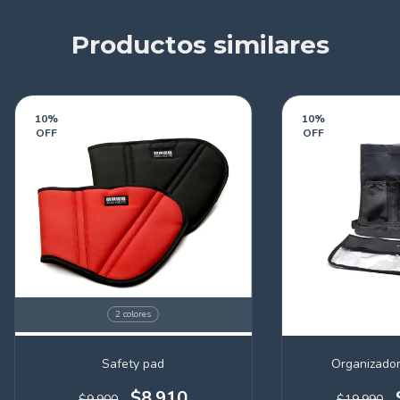
Productos similares
10
%
10
%
OFF
OFF
2 colores
Safety pad
Organizador
$8.910
$9.900
$19.990